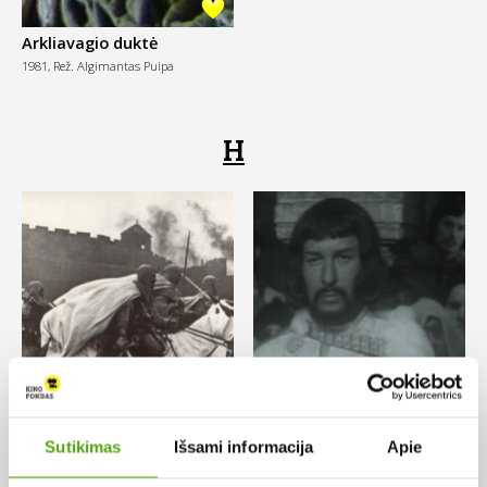
Arkliavagio duktė
1981,
Rež. Algimantas Puipa
H
Sutikimas
Išsami informacija
Apie