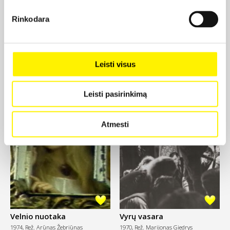
1980,
Rež. Arūnas Žebriūnas
Rinkodara
V
Leisti visus
Leisti pasirinkimą
Atmesti
Velnio nuotaka
Vyrų vasara
1974,
Rež. Arūnas Žebriūnas
1970,
Rež. Marijonas Giedrys