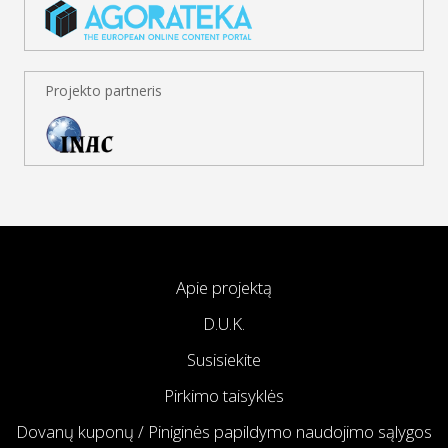
Projekto partneris
Apie projektą
D.U.K.
Susisiekite
Pirkimo taisyklės
Dovanų kuponų / Piniginės papildymo naudojimo sąlygos