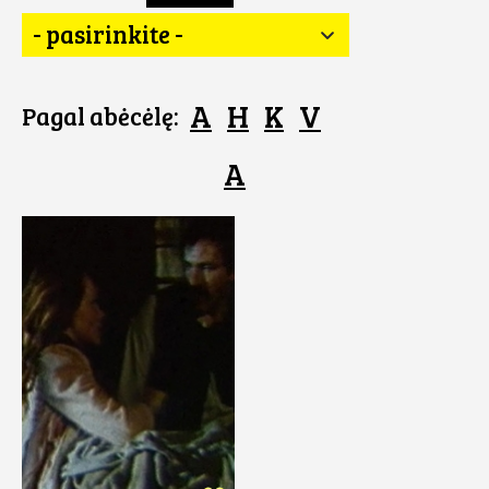
- pasirinkite -
A
H
K
V
Pagal abėcėlę:
A