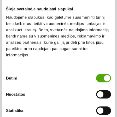
Herkus Mantas, 1 dalis
Herkus Mantas, 2 dalis
Šioje svetainėje naudojami slapukai
1972,
Rež. Marijonas Giedrys
1972,
Rež. Marijonas Giedrys
Naudojame slapukus, kad galėtume suasmeninti turinį
bei skelbimus, teikti visuomeninės medijos funkcijas ir
K
analizuoti srautą. Be to, svetainės naudojimo informaciją
bendriname su visuomeninės medijos, reklamavimo ir
analizės partneriais, kurie gali ją pridėti prie kitos jūsų
pateiktos arba naudojant paslaugas surinktos
informacijos.
Sutikimo
Būtini
pasirinkimas
Nuostatos
Statistika
Kelionė į rojų