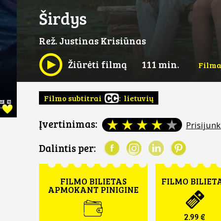
Širdys
Rež. Justinas Krisiūnas
Žiūrėti filmą
111 min.
Filma
Filmo subtitrai
: lietuvių
Įvertinimas:
Prisijunk
Dalintis per:
FILMO BILIETAS
FILMO BILIET
APMOKANT PINIGINE
2.99 €