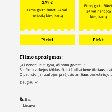
2.99 €
Filmą galite žiūrėt
Filmą galite žiūrėti 24 val.
24 val. neribotą
neribotą kiekį kartų
kiekį kartų
Pirkti
Pirkti
Filmo aprašymas:
„Aš nenoriu būti gyva, aš noriu gyventi…”
Šie filmo veikėjos Mildos ištarti žodžiai bene tiksliausiai
O pati istorija rutuliojasi praėjusio amžiaus paskutinioj
vaizdingame gamtos prieglobstyje įsikūrusioje sanatorijoj
Daugiau
šios įstaigos gyventojai – ne kokie nors senukai, o stebukl
ligomis. Kai kurie viltingai laukia donorų...
Į šią sanatoriją ir patenka vaikinukas Saulius (akt. M. Iva
susmukęs distancijos vidury. Kaip ir dera paaugliui, Sauli
Šalis:
ir pasišiaušęs, nenorintis suprasti, kodėl atsidūrė tokioje 
Lietuva
su aplinkiniais. Iš pradžių su naujoku bendros kalbos