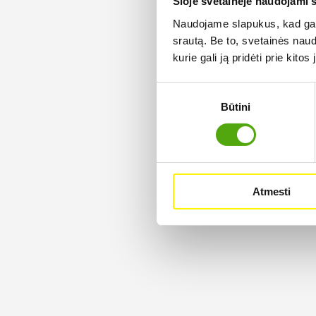
Šioje svetainėje naudojami 
Naudojame slapukus, kad galė
srautą. Be to, svetainės nau
kurie gali ją pridėti prie kit
Sutikimo
Būtini
pasirinkimas
Atmesti