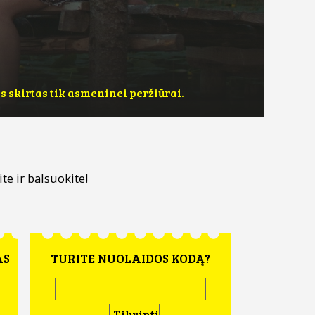
s skirtas tik asmeninei peržiūrai.
ite
ir balsuokite!
AS
TURITE NUOLAIDOS KODĄ?
Tikrinti