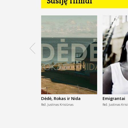
Susiję filmai
Dėdė, Rokas ir Nida
Emigrantai
Rež. Justinas Krisiūnas
Rež. Justinas Kris