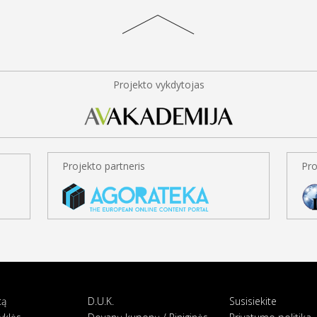
Projekto vykdytojas
Projekto partneris
Pro
tą
D.U.K.
Susisiekite