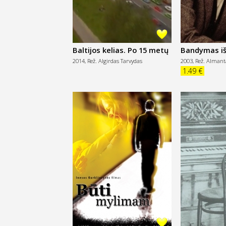
Baltijos kelias. Po 15 metų
Bandymas išs
2014,
Rež. Algirdas Tarvydas
2003,
Rež. Almant
1.49 €