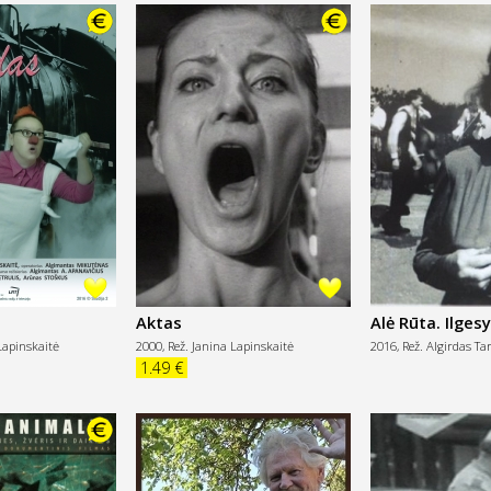
Aktas
Alė Rūta. Ilges
Lapinskaitė
2000,
Rež. Janina Lapinskaitė
2016,
Rež. Algirdas Ta
1.49 €