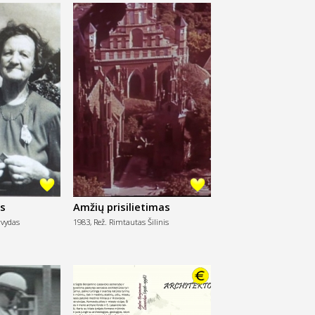
ys
Amžių prisilietimas
rvydas
1983,
Rež. Rimtautas Šilinis