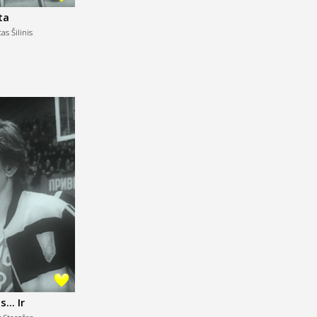
ta
as Šilinis
... Ir