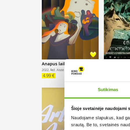
Anapus laiko ir šviesos
Animus Anima
apie žmones,
2022,
Rež. Aistė Jauraitė
2018,
Rež. Aistė Ž
4.99 €
4.99 €
daiktus)
Sutikimas
Šioje svetainėje naudojami 
Naudojame slapukus, kad galė
srautą. Be to, svetainės nau