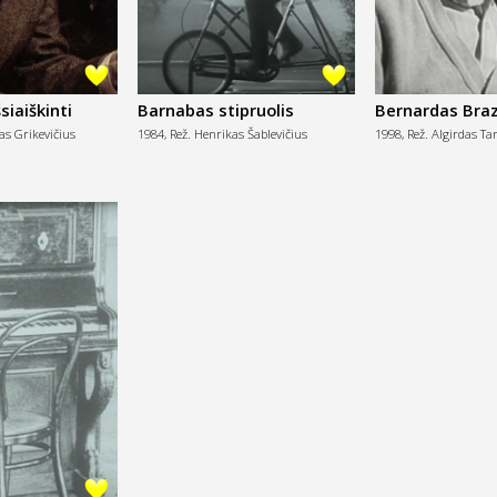
iaiškinti
Barnabas stipruolis
Bernardas Braz
Sugrįžimas
as Grikevičius
1984,
Rež. Henrikas Šablevičius
1998,
Rež. Algirdas Ta