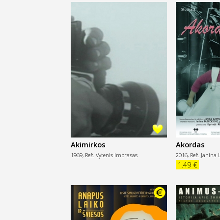
Akimirkos
Akordas
1969,
Rež. Vytenis Imbrasas
2016,
Rež. Janina 
1.49 €