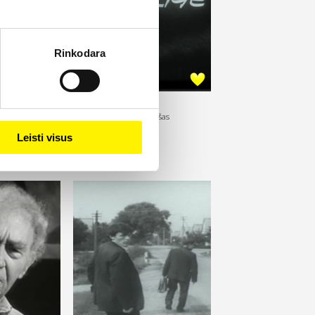
Rinkodara
albėsiu
Aukso karštligė
reikytė
1983,
Rež. Viktoras Starošas
Leisti visus