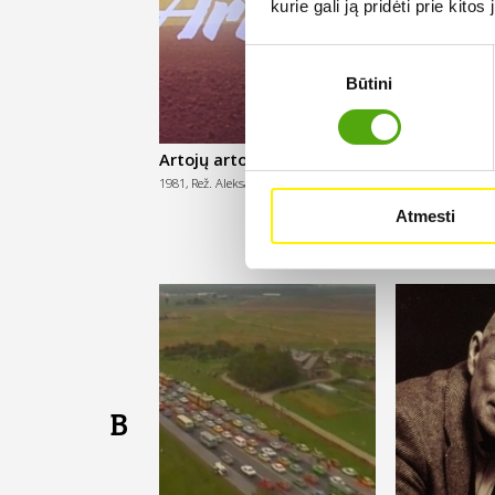
kurie gali ją pridėti prie kit
Sutikimo
Būtini
pasirinkimas
Artojų artojas
Aš myliu dir
1981,
Rež. Aleksandras Digimas
1978,
Rež. Viktora
Atmesti
B