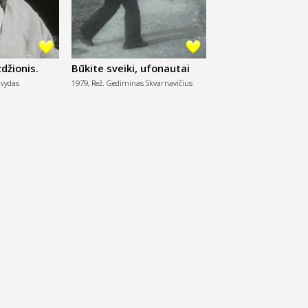
džionis.
Būkite sveiki, ufonautai
rvydas
1979,
Rež. Gediminas Skvarnavičius