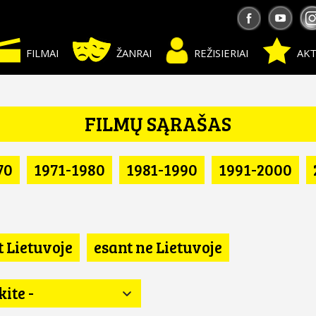
FILMAI
ŽANRAI
REŽISIERIAI
AKT
FILMŲ SĄRAŠAS
70
1971-1980
1981-1990
1991-2000
t Lietuvoje
esant ne Lietuvoje
kite -