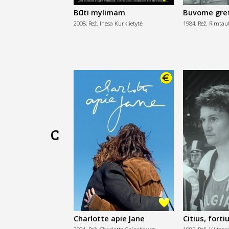
Būti mylimam
Buvome gre
2008,
Rež. Inesa Kurklietytė
1984,
Rež. Rimtaut
C
Charlotte apie Jane
Citius, fortius