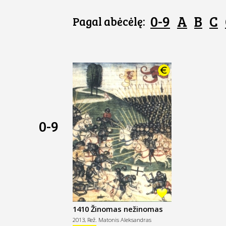
0-9
A
B
C
Pagal abėcėlę:
0-9
1410 Žinomas nežinomas
Žalgiris / 1410. Known
2013,
Rež. Matonis Aleksandras