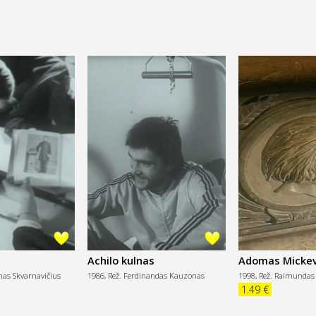
Achilo kulnas
Adomas Mickevi
1855. Realybės 
nas Skvarnavičius
1986,
Rež. Ferdinandas Kauzonas
1998,
Rež. Raimundas
1.49 €