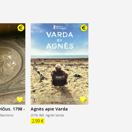
čius. 1798 -
Agnès apie Varda
versijos
 Banionis
2018,
Rež. Agnès Varda
2.99 €