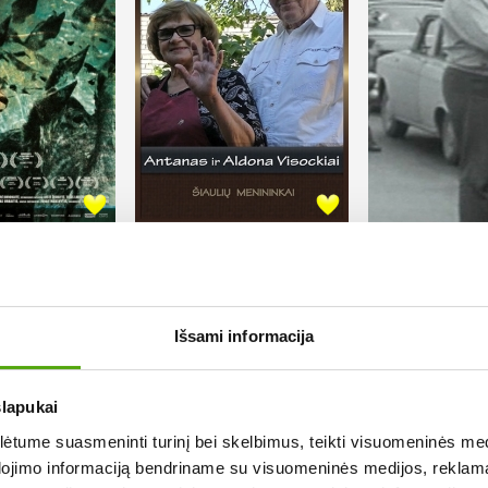
lis (istorija
Antanas ir Aldona
Apolinaras
 žvėris ir
Visockiai. ŠIAULIŲ
egulytė
2017,
Rež. Gintautas Stungurys
1973,
Rež. Henrikas Ša
MENININKAI
Išsami informacija
slapukai
tume suasmeninti turinį bei skelbimus, teikti visuomeninės medij
dojimo informaciją bendriname su visuomeninės medijos, reklamav